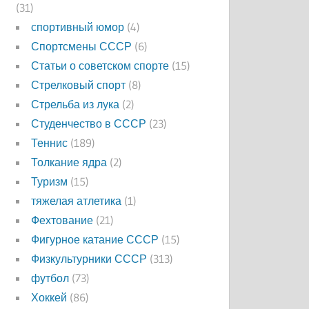
(31)
спортивный юмор
(4)
Спортсмены СССР
(6)
Статьи о советском спорте
(15)
Стрелковый спорт
(8)
Стрельба из лука
(2)
Студенчество в СССР
(23)
Теннис
(189)
Толкание ядра
(2)
Туризм
(15)
тяжелая атлетика
(1)
Фехтование
(21)
Фигурное катание СССР
(15)
Физкультурники СССР
(313)
футбол
(73)
Хоккей
(86)