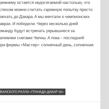
режнему остается недосягаемой настолько, что
спехом можно считать скромную попытку просто
оехать до Дакара. А мы мечтали о чемпионских
аврах. И победили. Через несколько дней
оманду будут встречать укрывшиеся за
алекими снегами Челны. А пока – последний
нера фирмы «Мастер»: солнечный день, солнечная
АНСКОГО РАЛЛИ «ГРАНАДА-ДАКАР-96»