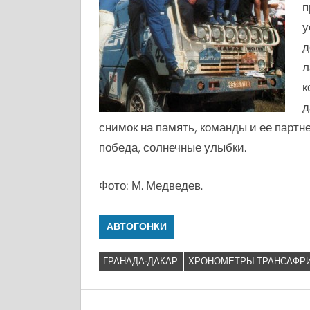
п
у
д
л
к
д
снимок на память, команды и ее парт
победа, солнечные улыбки.
Фото: М. Медведев.
АВТОГОНКИ
ГРАНАДА-ДАКАР
ХРОНОМЕТРЫ ТРАНСАФРИК