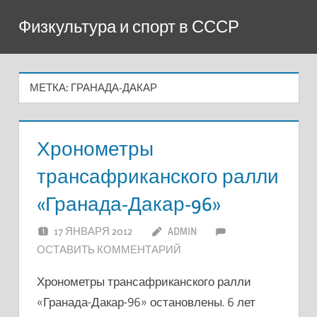
Перейти
Физкультура и спорт в СССР
к
содержимому
МЕТКА:
ГРАНАДА-ДАКАР
Хронометры
трансафриканского ралли
«Гранада-Дакар-96»
17 ЯНВАРЯ 2012
ADMIN
ОСТАВИТЬ КОММЕНТАРИЙ
Хронометры трансафриканского ралли
«Гранада-Дакар-96» остановлены. 6 лет