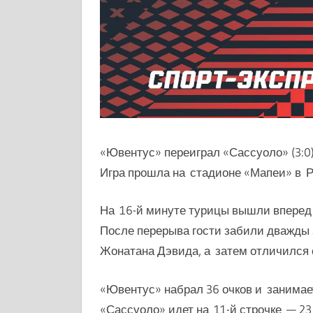
«Ювентус» переиграл «Сассуоло» (3:0)
Игра прошла на стадионе «Мапеи» в 
На 16-й минуте турицы вышли вперед 
После перерыва гости забили дважды 
Жонатана Дэвида, а затем отличился 
«Ювентус» набрал 36 очков и занимает
«Сассуоло» идет на 11-й строчке — 23 