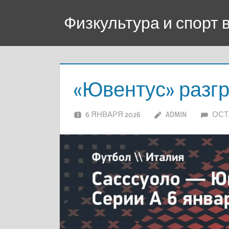
Перейти
Физкультура и спорт
к
содержимому
«Ювентус» разг
6 ЯНВАРЯ 2026
ADMIN
ОСТ