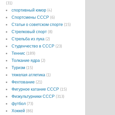
(31)
спортивный юмор
(4)
Спортсмены СССР
(6)
Статьи о советском спорте
(15)
Стрелковый спорт
(8)
Стрельба из лука
(2)
Студенчество в СССР
(23)
Теннис
(189)
Толкание ядра
(2)
Туризм
(15)
тяжелая атлетика
(1)
Фехтование
(21)
Фигурное катание СССР
(15)
Физкультурники СССР
(313)
футбол
(73)
Хоккей
(86)