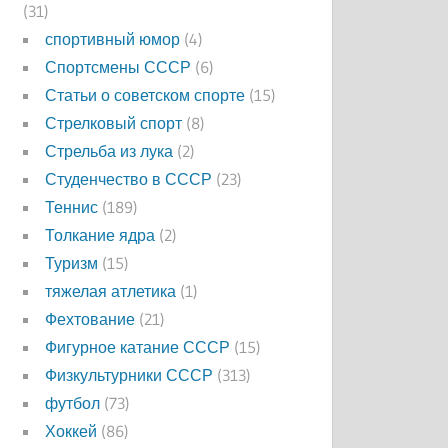
(31)
спортивный юмор
(4)
Спортсмены СССР
(6)
Статьи о советском спорте
(15)
Стрелковый спорт
(8)
Стрельба из лука
(2)
Студенчество в СССР
(23)
Теннис
(189)
Толкание ядра
(2)
Туризм
(15)
тяжелая атлетика
(1)
Фехтование
(21)
Фигурное катание СССР
(15)
Физкультурники СССР
(313)
футбол
(73)
Хоккей
(86)