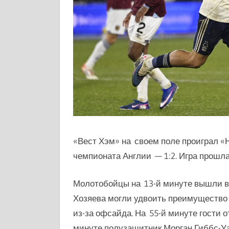
«Вест Хэм» на своем поле проиграл «Н
чемпионата Англии — 1:2. Игра прошл
Молотобойцы на 13-й минуте вышли в
Хозяева могли удвоить преимущество 
из-за офсайда. На 55-й минуте г
ости 
минуте полузащитник
Морган Гиббс-У