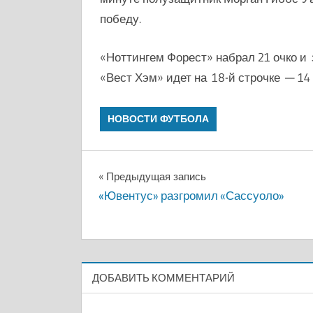
победу.
«Ноттингем Форест» набрал 21 очко и 
«Вест Хэм» идет на 18-й строчке — 14 
НОВОСТИ ФУТБОЛА
Навигация
Предыдущая запись
«Ювентус» разгромил «Сассуоло»
по
записям
ДОБАВИТЬ КОММЕНТАРИЙ