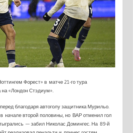
оттингем Форест» в матче 21-го тура
а на «Лондон Стэдиум».
перед благодаря автоголу защитника Мурильо.
в начале второй половины, но ВАР отменил гол
отыгрались — забил
Николас Домингес. На 89-й
айт реализовал пенальти и принес гостям