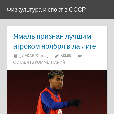
Перейти
Физкультура и спорт в СССР
к
содержимому
Ямаль признан лучшим
игроком ноября в ла лиге
5 ДЕКАБРЯ 2025
ADMIN
ОСТАВИТЬ КОММЕНТАРИЙ