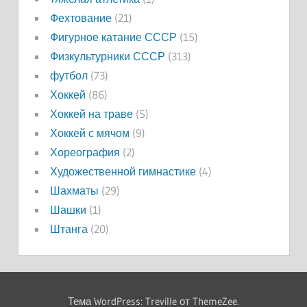
Фехтование
(21)
Фигурное катание СССР
(15)
Физкультурники СССР
(313)
футбол
(73)
Хоккей
(86)
Хоккей на траве
(5)
Хоккей с мячом
(9)
Хореография
(2)
Художественной гимнастике
(4)
Шахматы
(29)
Шашки
(1)
Штанга
(20)
Тема WordPress: Treville от ThemeZee.