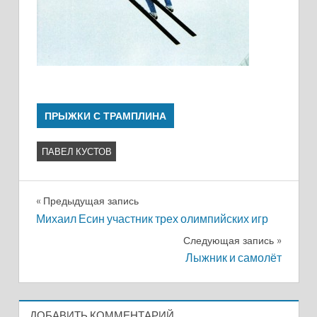
ПРЫЖКИ С ТРАМПЛИНА
ПАВЕЛ КУСТОВ
Навигация
Предыдущая запись
Михаил Есин участник трех олимпийских игр
по
Следующая запись
записям
Лыжник и самолёт
ДОБАВИТЬ КОММЕНТАРИЙ