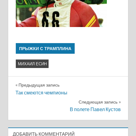
ПРЫЖКИ С ТРАМПЛИНА
МИХАИЛ ЕСИН
Навигация
Предыдущая запись
Так смеются чемпионы
по
Следующая запись
записям
В полете Павел Кустов
ДОБАВИТЬ КОММЕНТАРИЙ