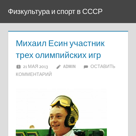
Перейти
Физкультура и спорт в СССР
к
содержимому
Михаил Есин участник
трех олимпийских игр
21 МАЯ 2013
ADMIN
ОСТАВИТЬ
КОММЕНТАРИЙ