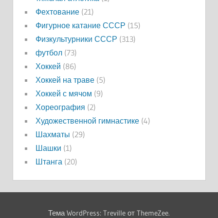
Фехтование
(21)
Фигурное катание СССР
(15)
Физкультурники СССР
(313)
футбол
(73)
Хоккей
(86)
Хоккей на траве
(5)
Хоккей с мячом
(9)
Хореография
(2)
Художественной гимнастике
(4)
Шахматы
(29)
Шашки
(1)
Штанга
(20)
Тема WordPress: Treville от ThemeZee.