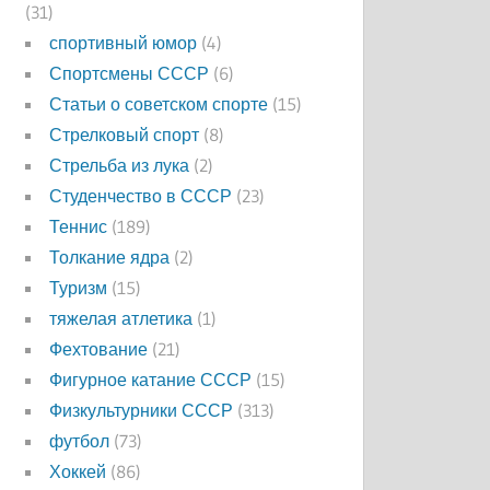
(31)
спортивный юмор
(4)
Спортсмены СССР
(6)
Статьи о советском спорте
(15)
Стрелковый спорт
(8)
Стрельба из лука
(2)
Студенчество в СССР
(23)
Теннис
(189)
Толкание ядра
(2)
Туризм
(15)
тяжелая атлетика
(1)
Фехтование
(21)
Фигурное катание СССР
(15)
Физкультурники СССР
(313)
футбол
(73)
Хоккей
(86)