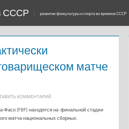
 в СССР
развитие физкультуры и спорта во времена СССР
актически
 товарищеском матче
ТАВИТЬ КОММЕНТАРИЙ
-Фасо (FBF) находятся на финальной стадии
ого матча национальных сборных.