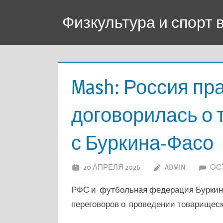
Перейти
Физкультура и спорт
к
содержимому
Mash: Россия пр
договорилась о
с Буркина-Фасо
20 АПРЕЛЯ 2026
ADMIN
ОС
РФС и футбольная федерация Буркина
переговоров о проведении товарищеск