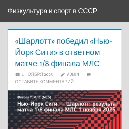
Перейти
Физкультура и спорт в СССР
к
содержимому
«Шарлотт» победил «Нью-
Йорк Сити» в ответном
матче 1/8 финала МЛС
1 НОЯБРЯ 2025
ADMIN
ОСТАВИТЬ КОММЕНТАРИЙ