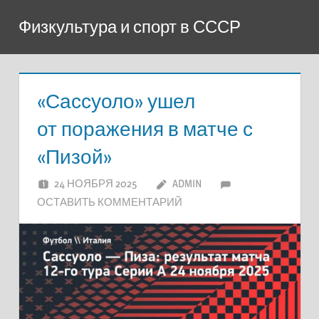
Перейти
Физкультура и спорт в СССР
к
содержимому
«Сассуоло» ушел
от поражения в матче с
«Пизой»
24 НОЯБРЯ 2025
ADMIN
ОСТАВИТЬ КОММЕНТАРИЙ