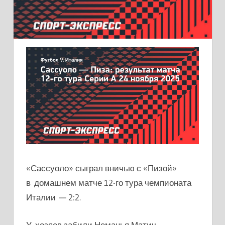
«Сассуоло» сыграл вничью с «Пизой»
в домашнем матче 12-го тура чемпионата
Италии — 2:2.
У хозяев забили Неманья Матич