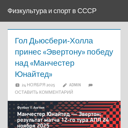
Перейти
Физкультура и спорт в СССР
к
содержимому
Гол Дьюсбери-Холла
принес «Эвертону» победу
над «Манчестер
Юнайтед»
24 НОЯБРЯ 2025
ADMIN
ОСТАВИТЬ КОММЕНТАРИЙ