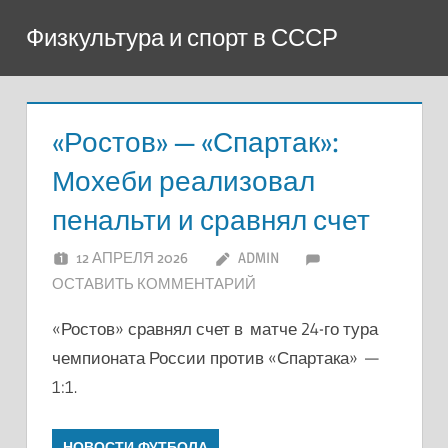
Перейти
Физкультура и спорт в СССР
к
содержимому
«Ростов» — «Спартак»:
Мохеби реализовал
пенальти и сравнял счет
12 АПРЕЛЯ 2026
ADMIN
ОСТАВИТЬ КОММЕНТАРИЙ
«Ростов» сравнял счет в матче 24-го тура
чемпионата России против «Спартака» —
1:1.
НОВОСТИ ФУТБОЛА