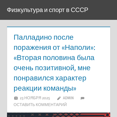
Перейти
Физкультура и спорт в СССР
к
содержимому
Палладино после
поражения от «Наполи»:
«Вторая половина была
очень позитивной, мне
понравился характер
реакции команды»
23 НОЯБРЯ 2025
ADMIN
ОСТАВИТЬ КОММЕНТАРИЙ