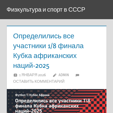
Перейти
Физкультура и спорт в СССР
к
содержимому
Определились все
участники 1/8 финала
Кубка африканских
наций-2025
1 ЯНВАРЯ 2026
ADMIN
ОСТАВИТЬ КОММЕНТАРИЙ