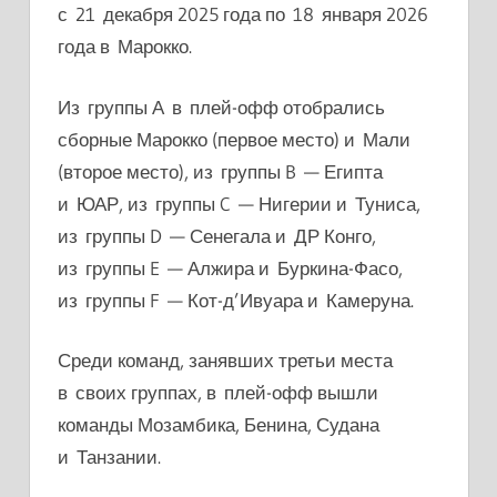
с 21 декабря 2025 года по 18 января 2026
года в Марокко.
Из группы А в плей-офф отобрались
сборные Марокко (первое место) и Мали
(второе место), из группы B — Египта
и ЮАР, из группы C — Нигерии и Туниса,
из группы D — Сенегала и ДР Конго,
из группы E — Алжира и Буркина-Фасо,
из группы F — Кот-д’Ивуара и Камеруна.
Среди команд, занявших третьи места
в своих группах, в плей-офф вышли
команды Мозамбика, Бенина, Судана
и Танзании.