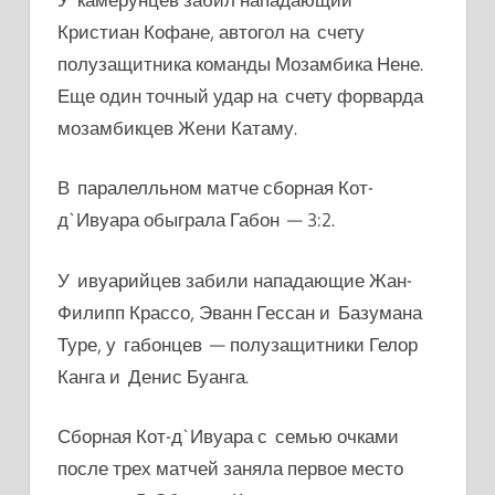
Кристиан Кофане, автогол на счету
полузащитника команды Мозамбика Нене.
Еще один точный удар на счету форварда
мозамбикцев Жени Катаму.
В паралелльном матче сборная Кот-
д`Ивуара обыграла Габон — 3:2.
У ивуарийцев забили нападающие Жан-
Филипп Крассо, Эванн Гессан и Базумана
Туре, у габонцев — полузащитники Гелор
Канга и Денис Буанга.
Сборная Кот-д`Ивуара с семью очками
после трех матчей заняла первое место