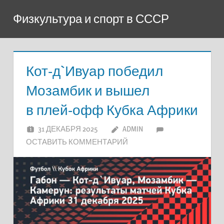
Перейти
Физкультура и спорт в СССР
к
содержимому
Кот-д`Ивуар победил
Мозамбик и вышел
в плей-офф Кубка Африки
31 ДЕКАБРЯ 2025
ADMIN
ОСТАВИТЬ КОММЕНТАРИЙ