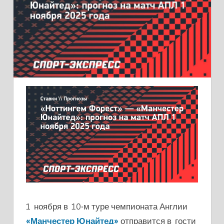
1 ноября в 10-м туре чемпионата Англии
«Манчестер Юнайтед»
отправится в гости