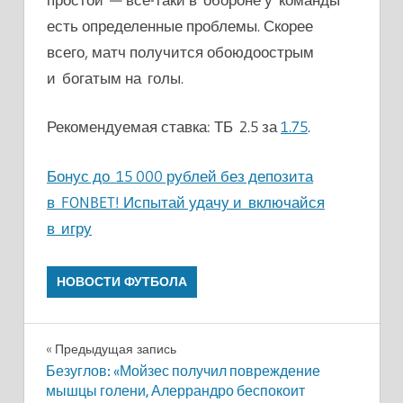
есть определенные проблемы. Скорее
всего, матч получится обоюдоострым
и богатым на голы.
Рекомендуемая ставка:
ТБ 2.5 за
1.75
.
Бонус до 15 000 рублей без депозита
в FONBET! Испытай удачу и включайся
в игру
НОВОСТИ ФУТБОЛА
Навигация
Предыдущая запись
Безуглов: «Мойзес получил повреждение
по
мышцы голени, Алеррандро беспокоит