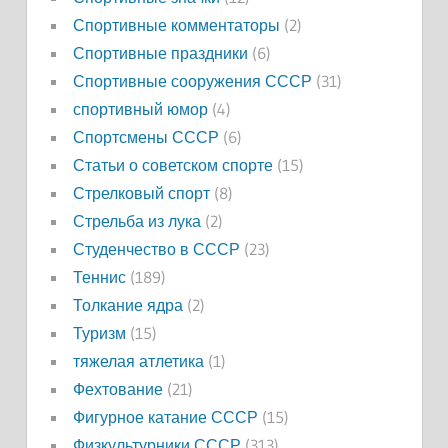
Спортивные комментаторы
(2)
Спортивные праздники
(6)
Спортивные сооружения СССР
(31)
спортивный юмор
(4)
Спортсмены СССР
(6)
Статьи о советском спорте
(15)
Стрелковый спорт
(8)
Стрельба из лука
(2)
Студенчество в СССР
(23)
Теннис
(189)
Толкание ядра
(2)
Туризм
(15)
тяжелая атлетика
(1)
Фехтование
(21)
Фигурное катание СССР
(15)
Физкультурники СССР
(313)