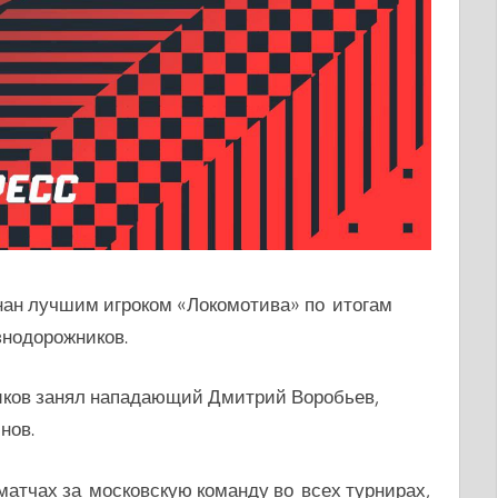
нан лучшим игроком «Локомотива» по итогам
знодорожников.
иков занял нападающий Дмитрий Воробьев,
нов.
матчах за московскую команду во всех турнирах,