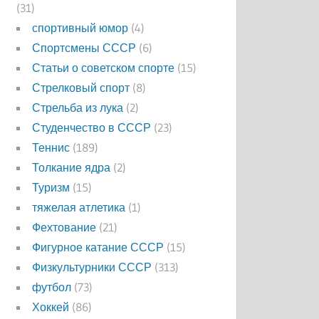
(31)
спортивный юмор
(4)
Спортсмены СССР
(6)
Статьи о советском спорте
(15)
Стрелковый спорт
(8)
Стрельба из лука
(2)
Студенчество в СССР
(23)
Теннис
(189)
Толкание ядра
(2)
Туризм
(15)
тяжелая атлетика
(1)
Фехтование
(21)
Фигурное катание СССР
(15)
Физкультурники СССР
(313)
футбол
(73)
Хоккей
(86)