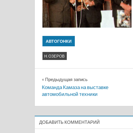
АВТОГОНКИ
Н. ОЗЕРОВ
Навигация
Предыдущая запись
Команда Камаза на выставке
по
автомобильной техники
записям
ДОБАВИТЬ КОММЕНТАРИЙ