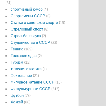
(31)
спортивный юмор
(4)
Спортсмены СССР
(6)
Статьи о советском спорте
(15)
Стрелковый спорт
(8)
Стрельба из лука
(2)
Студенчество в СССР
(23)
Теннис
(189)
Толкание ядра
(2)
Туризм
(15)
тяжелая атлетика
(1)
Фехтование
(21)
Фигурное катание СССР
(15)
Физкультурники СССР
(313)
футбол
(73)
Хоккей
(86)