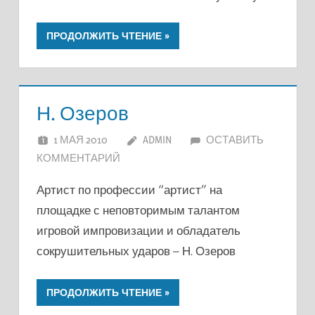
ПРОДОЛЖИТЬ ЧТЕНИЕ
Н. Озеров
1 МАЯ 2010
ADMIN
ОСТАВИТЬ
КОММЕНТАРИЙ
Артист по профессии “артист” на
площадке с неповторимым талантом
игровой импровизации и обладатель
сокрушительных ударов – Н. Озеров
ПРОДОЛЖИТЬ ЧТЕНИЕ