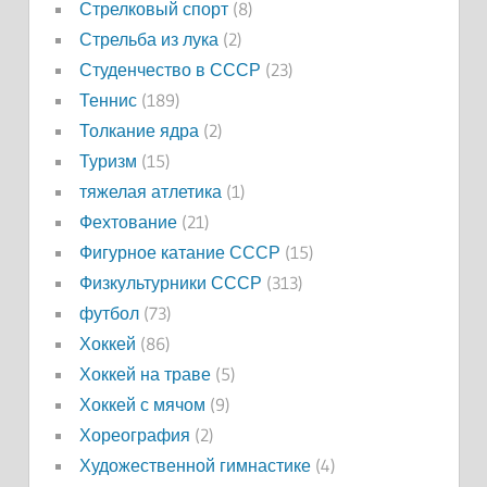
Стрелковый спорт
(8)
Стрельба из лука
(2)
Студенчество в СССР
(23)
Теннис
(189)
Толкание ядра
(2)
Туризм
(15)
тяжелая атлетика
(1)
Фехтование
(21)
Фигурное катание СССР
(15)
Физкультурники СССР
(313)
футбол
(73)
Хоккей
(86)
Хоккей на траве
(5)
Хоккей с мячом
(9)
Хореография
(2)
Художественной гимнастике
(4)