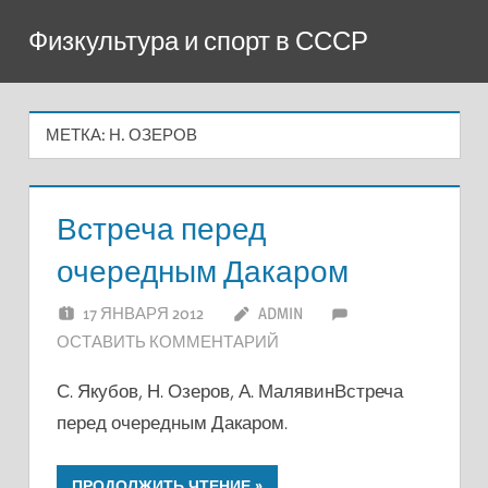
Перейти
Физкультура и спорт в СССР
к
содержимому
МЕТКА:
Н. ОЗЕРОВ
Встреча перед
очередным Дакаром
17 ЯНВАРЯ 2012
ADMIN
ОСТАВИТЬ КОММЕНТАРИЙ
С. Якубов, Н. Озеров, А. МалявинВстреча
перед очередным Дакаром.
ПРОДОЛЖИТЬ ЧТЕНИЕ