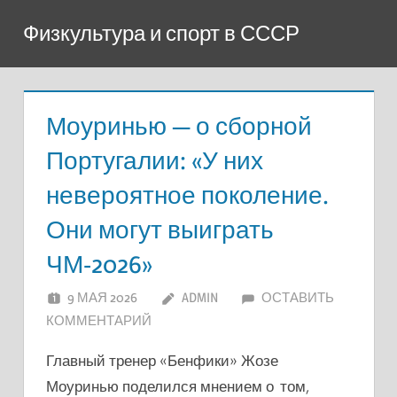
Перейти
Физкультура и спорт в СССР
к
содержимому
Моуринью — о сборной
Португалии: «У них
невероятное поколение.
Они могут выиграть
ЧМ-2026»
9 МАЯ 2026
ADMIN
ОСТАВИТЬ
КОММЕНТАРИЙ
Главный тренер «Бенфики» Жозе
Моуринью поделился мнением о том,