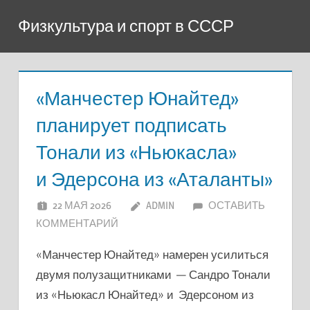
Перейти
Физкультура и спорт в СССР
к
содержимому
«Манчестер Юнайтед»
планирует подписать
Тонали из «Ньюкасла»
и Эдерсона из «Аталанты»
22 МАЯ 2026
ADMIN
ОСТАВИТЬ
КОММЕНТАРИЙ
«Манчестер Юнайтед» намерен усилиться
двумя полузащитниками — Сандро Тонали
из «Ньюкасл Юнайтед» и Эдерсоном из