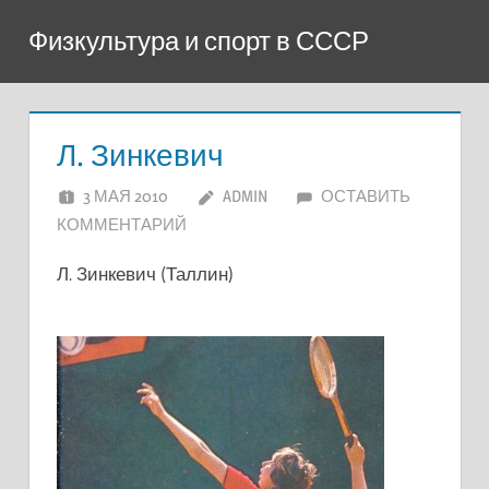
Перейти
Физкультура и спорт в СССР
к
содержимому
Л. Зинкевич
3 МАЯ 2010
ADMIN
ОСТАВИТЬ
КОММЕНТАРИЙ
Л. Зинкевич (Таллин)