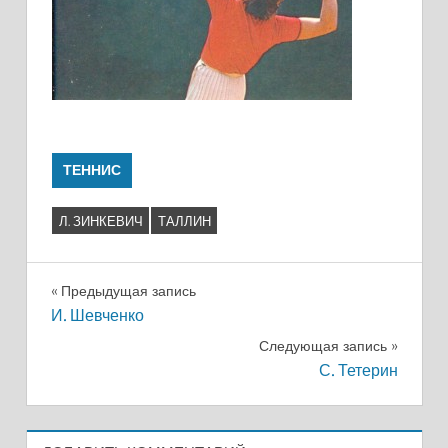
ТЕННИС
Л. ЗИНКЕВИЧ
ТАЛЛИН
Навигация
Предыдущая запись
И. Шевченко
по
Следующая запись
записям
С. Тетерин