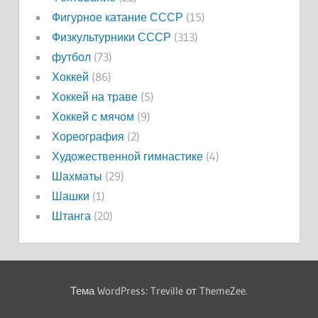
Фигурное катание СССР
(15)
Физкультурники СССР
(313)
футбол
(73)
Хоккей
(86)
Хоккей на траве
(5)
Хоккей с мячом
(9)
Хореография
(2)
Художественной гимнастике
(4)
Шахматы
(29)
Шашки
(1)
Штанга
(20)
Тема WordPress: Treville от ThemeZee.