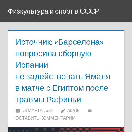
Перейти
Физкультура и спорт в СССР
к
содержимому
Источник: «Барселона»
попросила сборную
Испании
не задействовать Ямаля
в матче с Египтом после
травмы Рафиньи
28 МАРТА 2026
ADMIN
ОСТАВИТЬ КОММЕНТАРИЙ