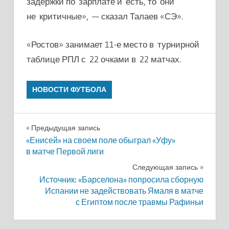
задержки по зарплате и есть, то они
не критичные», — сказал Талаев «СЭ».
«Ростов» занимает 11-е место в турнирной
таблице РПЛ с 22 очками в 22 матчах.
НОВОСТИ ФУТБОЛА
Навигация
Предыдущая запись
«Енисей» на своем поле обыграл «Уфу»
по
в матче Первой лиги
записям
Следующая запись
Источник: «Барселона» попросила сборную
Испании не задействовать Ямаля в матче
с Египтом после травмы Рафиньи