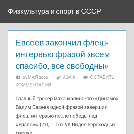
Перейти
Физкультура и спорт в СССР
к
содержимому
Евсеев закончил флеш-
интервью фразой «всем
спасибо, все свободны»
23 МАЯ 2026
ADMIN
ОСТАВИТЬ
КОММЕНТАРИЙ
Главный тренер махачкалинского «Динамо»
Вадим Евсеев одной фразой завершил
флеш-интервью после победы над
«Уралом» (2:0, 1:0) в VK Видео переходных
матчах.