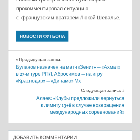
прокомментировал ситуацию
с французским вратарем Люкой Шевалье.
НОВОСТИ ФУТБОЛА
Навигация
Предыдущая запись
Буланов назначен на матч «Зенит» — «Ахмат»
по
в 27-м туре РПЛ, Абросимов — на игру
«Краснодар» — «Динамо» Мх
записям
Следующая запись
Алаев: «Клубы предложили вернуться
к лимиту 13+8 в случае возвращения
международных соревнований»
ДОБАВИТЬ КОММЕНТАРИЙ