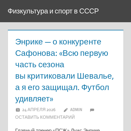
Перейти
Физкультура и спорт в СССР
к
содержимому
Энрике — о конкуренте
Сафонова: «Всю первую
часть сезона
вы критиковали Шевалье,
а я его защищал. Футбол
удивляет»
24 АПРЕЛЯ 2026
ADMIN
ОСТАВИТЬ КОММЕНТАРИЙ
Главный тренер «ПСЖ» Луис Энрике