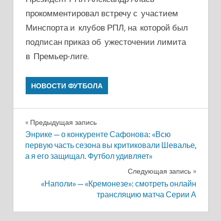
прокомментировал встречу с участием
Минспорта и клубов РПЛ, на которой был
подписан приказ об ужесточении лимита
в Премьер-лиге.
НОВОСТИ ФУТБОЛА
Навигация
Предыдущая запись
Энрике — о конкуренте Сафонова: «Всю
по
первую часть сезона вы критиковали Шевалье,
а я его защищал. Футбол удивляет»
записям
Следующая запись
«Наполи» — «Кремонезе»: смотреть онлайн
трансляцию матча Серии А