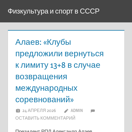
Перейти
Физкультура и спорт в СССР
к
содержимому
Алаев: «Клубы
предложили вернуться
к лимиту 13+8 в случае
возвращения
международных
соревнований»
24 АПРЕЛЯ 2026
ADMIN
ОСТАВИТЬ КОММЕНТАРИЙ
Президент РПЛ Александр Алаев