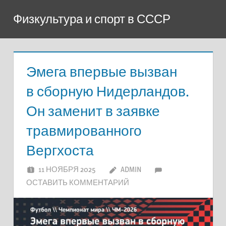
Перейти
Физкультура и спорт в СССР
к
содержимому
Эмега впервые вызван
в сборную Нидерландов.
Он заменит в заявке
травмированного
Вергхоста
11 НОЯБРЯ 2025
ADMIN
ОСТАВИТЬ КОММЕНТАРИЙ