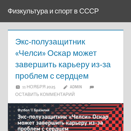
Перейти
Физкультура и спорт в СССР
к
содержимому
Экс-полузащитник
«Челси» Оскар может
завершить карьеру из-за
проблем с сердцем
11 НОЯБРЯ 2025
ADMIN
ОСТАВИТЬ КОММЕНТАРИЙ