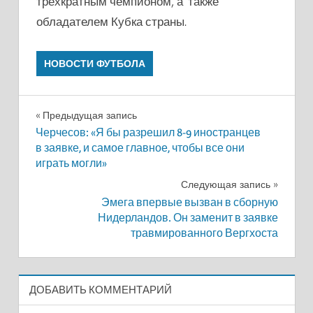
трехкратным чемпионом, а также
обладателем Кубка страны.
НОВОСТИ ФУТБОЛА
Навигация
Предыдущая запись
Черчесов: «Я бы разрешил 8-9 иностранцев
по
в заявке, и самое главное, чтобы все они
играть могли»
записям
Следующая запись
Эмега впервые вызван в сборную
Нидерландов. Он заменит в заявке
травмированного Вергхоста
ДОБАВИТЬ КОММЕНТАРИЙ