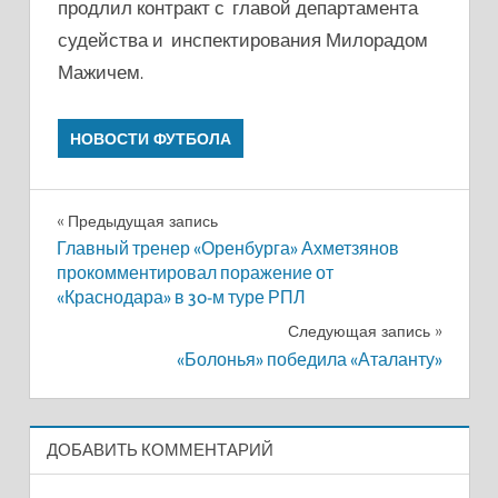
продлил контракт с главой департамента
судейства и инспектирования Милорадом
Мажичем.
НОВОСТИ ФУТБОЛА
Навигация
Предыдущая запись
Главный тренер «Оренбурга» Ахметзянов
по
прокомментировал поражение от
«Краснодара» в 30-м туре РПЛ
записям
Следующая запись
«Болонья» победила «Аталанту»
ДОБАВИТЬ КОММЕНТАРИЙ