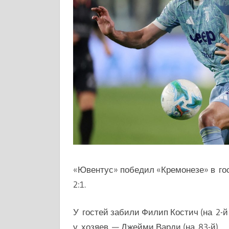
«Ювентус» победил «Кремонезе» в гос
2:1.
У гостей забили Филип Костич (на 2-й
у хозяев — Джейми Варди (на 83-й).