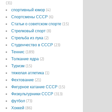
(31)
спортивный юмор
(4)
Спортсмены СССР
(6)
Статьи о советском спорте
(15)
Стрелковый спорт
(8)
Стрельба из лука
(2)
Студенчество в СССР
(23)
Теннис
(189)
Толкание ядра
(2)
Туризм
(15)
тяжелая атлетика
(1)
Фехтование
(21)
Фигурное катание СССР
(15)
Физкультурники СССР
(313)
футбол
(73)
Хоккей
(86)