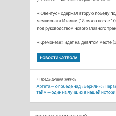
«Ювентус» одержал вторую победу под
чемпионата Италии (18 очков после 10
под руководством нового главного тре
«Кремонезе» идет на девятом месте (14
НОВОСТИ ФУТБОЛА
Навигация
Предыдущая запись
Артета — о победе над «Бернли»: «Пер
по
тайм — один из лучших в нашей истори
записям