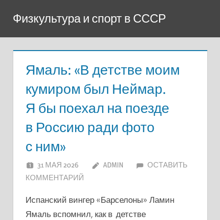
Перейти
Физкультура и спорт в СССР
к
содержимому
Ямаль: «В детстве моим
кумиром был Неймар.
Я бы поехал на поезде
в Россию ради фото
с ним»
31 МАЯ 2026
ADMIN
ОСТАВИТЬ
КОММЕНТАРИЙ
Испанский вингер «Барселоны» Ламин
Ямаль вспомнил, как в детстве