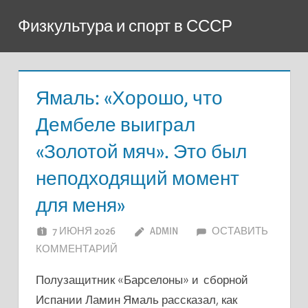
Перейти
Физкультура и спорт в СССР
к
содержимому
Ямаль: «Хорошо, что
Дембеле выиграл
«Золотой мяч». Это был
неподходящий момент
для меня»
7 ИЮНЯ 2026
ADMIN
ОСТАВИТЬ
КОММЕНТАРИЙ
Полузащитник «Барселоны» и сборной
Испании Ламин Ямаль рассказал, как