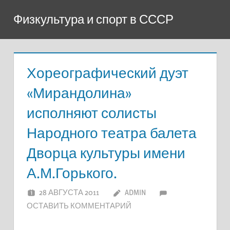
Перейти
Физкультура и спорт в СССР
к
содержимому
Хореографический дуэт
«Мирандолина»
исполняют солисты
Народного театра балета
Дворца культуры имени
А.М.Горького.
28 АВГУСТА 2011
ADMIN
ОСТАВИТЬ КОММЕНТАРИЙ