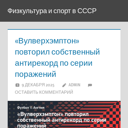
Перейти
Физкультура и спорт в СССР
к
содержимому
«Вулверхэмптон»
повторил собственный
антирекорд по серии
поражений
9 ДЕКАБРЯ 2025
ADMIN
ОСТАВИТЬ КОММЕНТАРИЙ