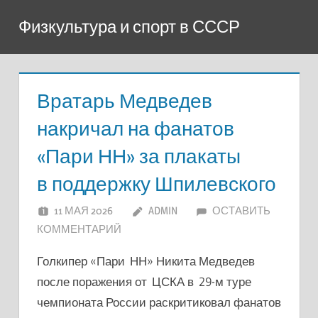
Перейти
Физкультура и спорт в СССР
к
содержимому
Вратарь Медведев
накричал на фанатов
«Пари НН» за плакаты
в поддержку Шпилевского
11 МАЯ 2026
ADMIN
ОСТАВИТЬ
КОММЕНТАРИЙ
Голкипер «Пари НН» Никита Медведев
после поражения от ЦСКА в 29-м туре
чемпионата России раскритиковал фанатов