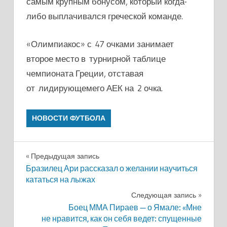
самым крупным бонусом, который когда-
либо выплачивался греческой команде.
«Олимпиакос» с 47 очками занимает
второе место в турнирной таблице
чемпионата Греции, отставая
от лидирующемего АЕК на 2 очка.
НОВОСТИ ФУТБОЛА
Навигация
Предыдущая запись
Бразилец Ари рассказал о желании научиться
по
кататься на лыжах
записям
Следующая запись
Боец ММА Пираев — о Ямале: «Мне
не нравится, как он себя ведет: спущенные