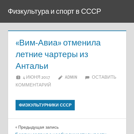
Перейти
Физкультура и спорт в СССР
к
содержимому
«Вим-Авиа» отменила
летние чартеры из
Антальи
4 ИЮНЯ 2017
ADMIN
ОСТАВИТЬ
КОММЕНТАРИЙ
ФИЗКУЛЬТУРНИКИ СССР
Навигация
Предыдущая запись