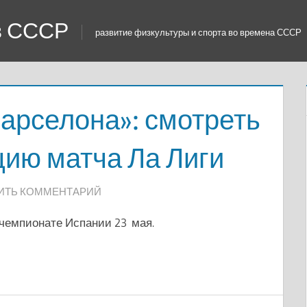
 в СССР
развитие физкультуры и спорта во времена СССР
арселона»: смотреть
цию матча Ла Лиги
ИТЬ КОММЕНТАРИЙ
чемпионате Испании 23 мая.