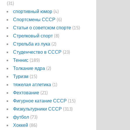
(31)
спортивный юмор
(4)
Спортсмены СССР
(6)
Статьи о советском спорте
(15)
Стрелковый спорт
(8)
Стрельба из лука
(2)
Студенчество в СССР
(23)
Теннис
(189)
Толкание ядра
(2)
Туризм
(15)
тяжелая атлетика
(1)
Фехтование
(21)
Фигурное катание СССР
(15)
Физкультурники СССР
(313)
футбол
(73)
Хоккей
(86)