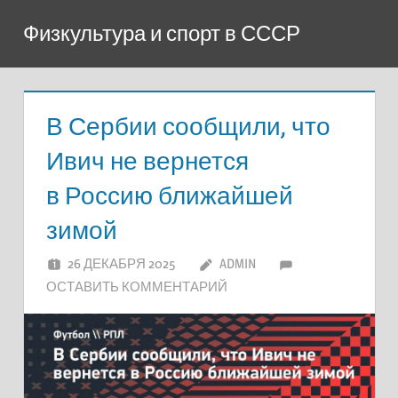
Перейти
Физкультура и спорт в СССР
к
содержимому
В Сербии сообщили, что
Ивич не вернется
в Россию ближайшей
зимой
26 ДЕКАБРЯ 2025
ADMIN
ОСТАВИТЬ КОММЕНТАРИЙ