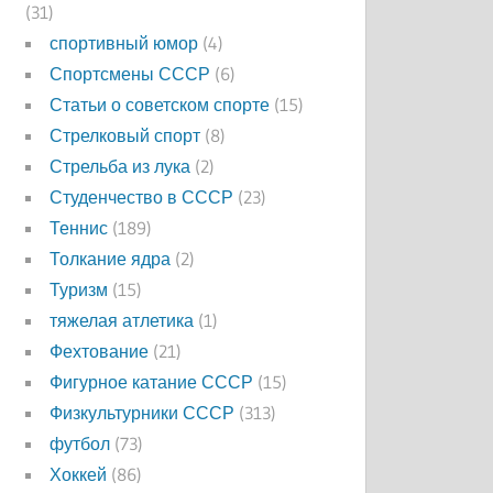
(31)
спортивный юмор
(4)
Спортсмены СССР
(6)
Статьи о советском спорте
(15)
Стрелковый спорт
(8)
Стрельба из лука
(2)
Студенчество в СССР
(23)
Теннис
(189)
Толкание ядра
(2)
Туризм
(15)
тяжелая атлетика
(1)
Фехтование
(21)
Фигурное катание СССР
(15)
Физкультурники СССР
(313)
футбол
(73)
Хоккей
(86)