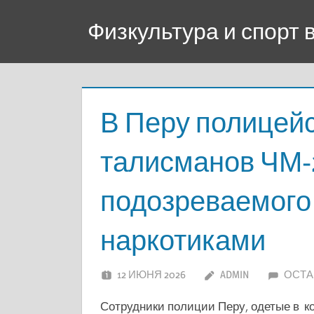
Перейти
Физкультура и спорт
к
содержимому
В Перу полицейс
талисманов ЧМ-
подозреваемого 
наркотиками
12 ИЮНЯ 2026
ADMIN
ОСТА
Сотрудники полиции Перу, одетые в 