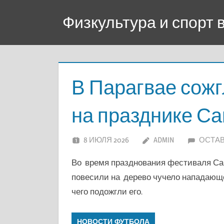
Перейти
Физкультура и спорт
к
содержимому
В Парагвае сож
на празднике Са
8 ИЮЛЯ 2026
ADMIN
ОСТА
Во время празднования фестиваля Са
повесили на дерево чучело нападающ
чего подожгли его.
НОВОСТИ ФУТБОЛА