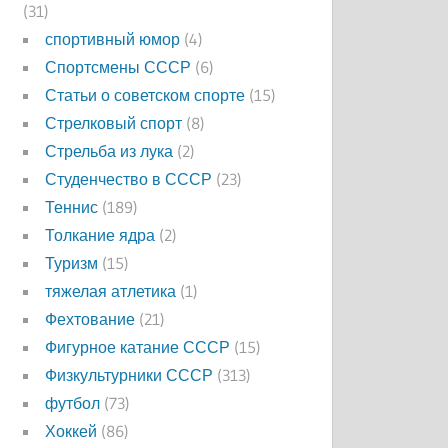
(31)
спортивный юмор
(4)
Спортсмены СССР
(6)
Статьи о советском спорте
(15)
Стрелковый спорт
(8)
Стрельба из лука
(2)
Студенчество в СССР
(23)
Теннис
(189)
Толкание ядра
(2)
Туризм
(15)
тяжелая атлетика
(1)
Фехтование
(21)
Фигурное катание СССР
(15)
Физкультурники СССР
(313)
футбол
(73)
Хоккей
(86)