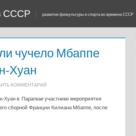
 в СССР
развитие физкультуры и спорта во времена СССР
гли чучело Мбаппе
н-Хуан
ВИТЬ КОММЕНТАРИЙ
н-Хуан в Парагвае участники мероприятия
его сборной Франции Килиана Мбаппе, после