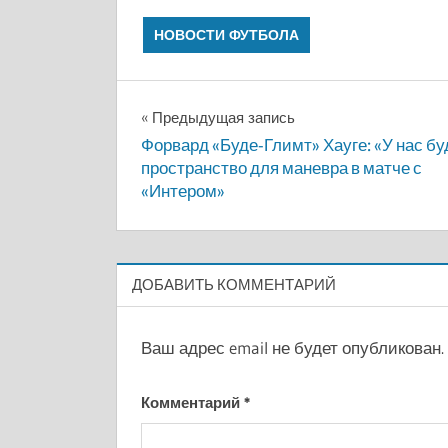
НОВОСТИ ФУТБОЛА
Навигация
Предыдущая запись
Форвард «Буде-Глимт» Хауге: «У нас бу
по
пространство для маневра в матче с
«Интером»
записям
ДОБАВИТЬ КОММЕНТАРИЙ
Ваш адрес email не будет опубликован.
Комментарий
*