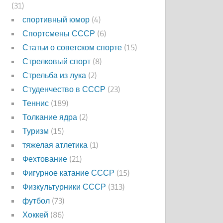
(31)
спортивный юмор
(4)
Спортсмены СССР
(6)
Статьи о советском спорте
(15)
Стрелковый спорт
(8)
Стрельба из лука
(2)
Студенчество в СССР
(23)
Теннис
(189)
Толкание ядра
(2)
Туризм
(15)
тяжелая атлетика
(1)
Фехтование
(21)
Фигурное катание СССР
(15)
Физкультурники СССР
(313)
футбол
(73)
Хоккей
(86)