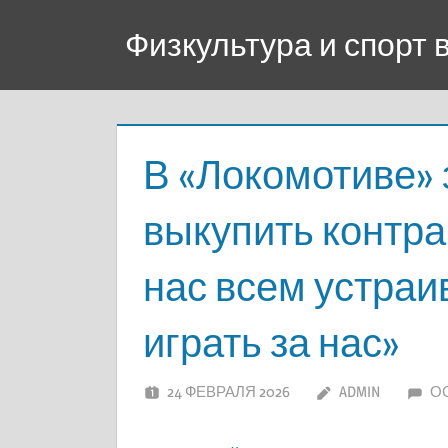
Перейти
Физкультура и спорт
к
содержимому
В «Локомотиве» 
выкупить контра
нас всем устраив
играть за нас»
24 ФЕВРАЛЯ 2026
ADMIN
О