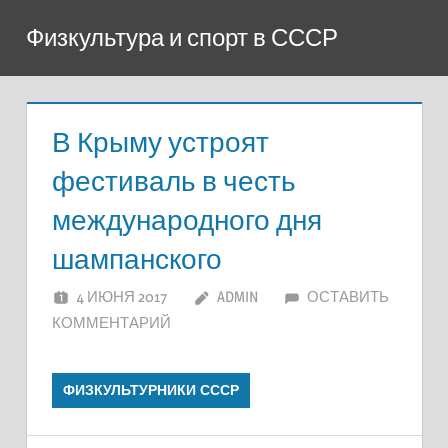
Перейти
Физкультура и спорт в СССР
к
содержимому
В Крыму устроят
фестиваль в честь
международного дня
шампанского
4 ИЮНЯ 2017
ADMIN
ОСТАВИТЬ
КОММЕНТАРИЙ
ФИЗКУЛЬТУРНИКИ СССР