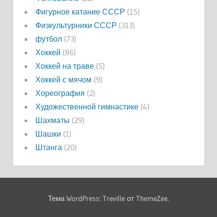
Фигурное катание СССР
(15)
Физкультурники СССР
(313)
футбол
(73)
Хоккей
(86)
Хоккей на траве
(5)
Хоккей с мячом
(9)
Хореография
(2)
Художественной гимнастике
(4)
Шахматы
(29)
Шашки
(1)
Штанга
(20)
Тема WordPress: Treville от ThemeZee.