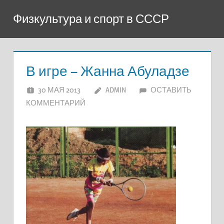
Перейти
Физкультура и спорт в СССР
к
содержимому
В игре – Жанна Абуладзе
30 МАЯ 2013
ADMIN
ОСТАВИТЬ
КОММЕНТАРИЙ