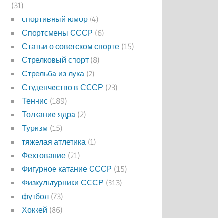
(31)
спортивный юмор
(4)
Спортсмены СССР
(6)
Статьи о советском спорте
(15)
Стрелковый спорт
(8)
Стрельба из лука
(2)
Студенчество в СССР
(23)
Теннис
(189)
Толкание ядра
(2)
Туризм
(15)
тяжелая атлетика
(1)
Фехтование
(21)
Фигурное катание СССР
(15)
Физкультурники СССР
(313)
футбол
(73)
Хоккей
(86)