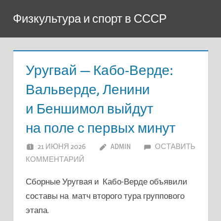
Перейти
Физкультура и спорт в СССР
к
содержимому
Уругвай — Кабо-Верде:
Вальверде, Ленини
и Беншимол выйдут
на поле с первых минут
21 ИЮНЯ 2026
ADMIN
ОСТАВИТЬ
КОММЕНТАРИЙ
Сборные Уругвая и Кабо-Верде объявили
составы на матч второго тура группового
этапа.