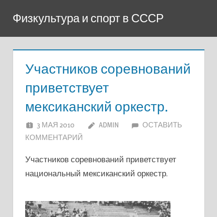
Перейти
Физкультура и спорт в СССР
к
содержимому
Участников соревнований
приветствует
мексиканский оркестр.
3 МАЯ 2010
ADMIN
ОСТАВИТЬ
КОММЕНТАРИЙ
Участников соревнований приветствует
национальный мексиканский оркестр.